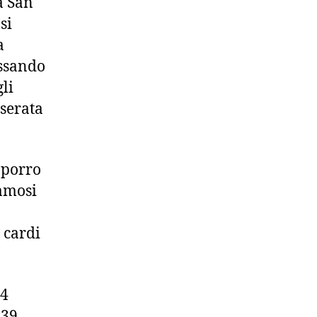
a San
si
a
assando
gli
 serata
 porro
famosi
i cardi
14
39.