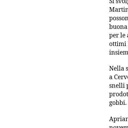
Si svo
Martino
posson
buona 
per le 
ottimi
insiem
Nella 
a Cerv
snelli
prodott
gobbi.
Apriam
novemb