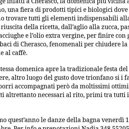
lge infatti a Cherasco, la domenica più vicina 
, una fiera di prodotti tipici e biologici dove 
o trovare tutti gli elementi indispensabili all
riuscita della ricetta, dall’aglio alla zucca, p
acciughe e l’olio extra vergine, per finire con 
 baci di Cherasco, fenomenali per chiudere la
e al caffè.
stessa domenica apre la tradizionale festa del
ere, altro luogo del gusto dove trionfano si i 
 porri accompagnati però da moltissimi ottimi
i altrettanto necessari al rito, primi tra tutti 
o quest’anno le danze della bagna venerdì 
re. Per info e prenotazioni Nadia 348 55205