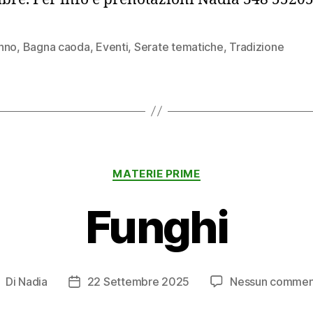
nno
,
Bagna caoda
,
Eventi
,
Serate tematiche
,
Tradizione
Categorie
MATERIE PRIME
Funghi
Di
Nadia
22 Settembre 2025
Nessun commen
utore
Data
rticolo
dell'articolo