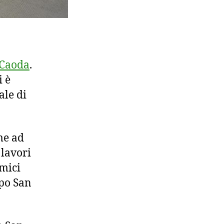
Caoda
.
i è
ale di
me ad
 lavori
amici
opo San