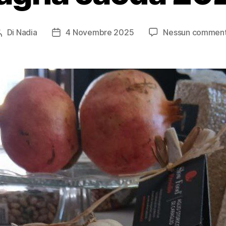
Di
Nadia
4 Novembre 2025
Nessun commen
Autore
Data
articolo
dell'articolo