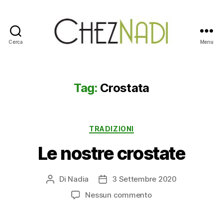
Cerca
Menu
Chez
Nadi
Tag:
Crostata
Categorie
TRADIZIONI
Le nostre crostate
Di
Nadia
3 Settembre 2020
Autore
Data
articolo
dell'articolo
su
Nessun commento
Le
nostre