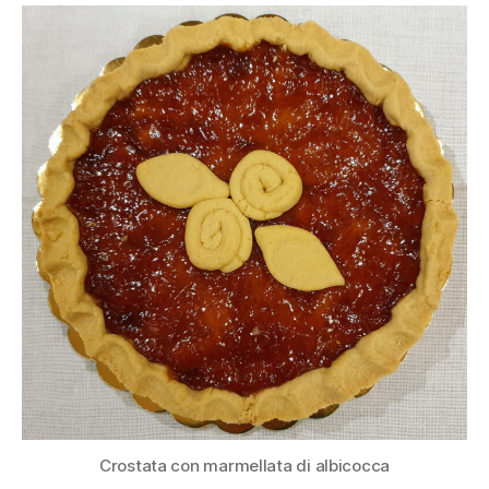
crostate
Crostata con marmellata di albicocca